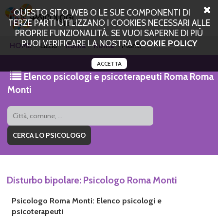
QUESTO SITO WEB O LE SUE COMPONENTI DI
TERZE PARTI UTILIZZANO I COOKIES NECESSARI ALLE
PROPRIE FUNZIONALITÀ. SE VUOI SAPERNE DI PIÙ
PUOI VERIFICARE LA NOSTRA
COOKIE POLICY
HOME
Lazio
Roma
Roma
Monti
ACCETTA
Elenco psicologi e psicoterapeuti Roma Roma
Monti
Disturbo bipolare: Psicologo Roma Monti
Psicologo Roma Monti: Elenco psicologi e
psicoterapeuti