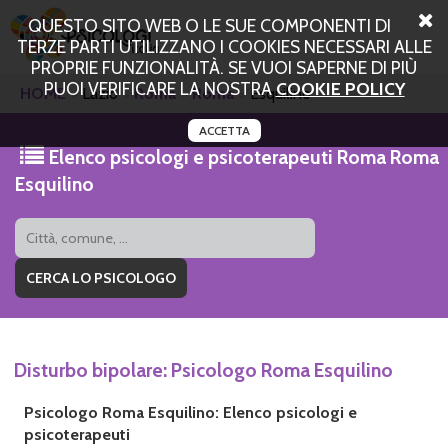
QUESTO SITO WEB O LE SUE COMPONENTI DI
TERZE PARTI UTILIZZANO I COOKIES NECESSARI ALLE
PROPRIE FUNZIONALITÀ. SE VUOI SAPERNE DI PIÙ
PUOI VERIFICARE LA NOSTRA
COOKIE POLICY
HOME
Lazio
Roma
Roma
Esquilino
ACCETTA
Elenco psicologi e psicoterapeuti Roma Roma
Esquilino
Disturbo bipolare: Psicologo Roma Esquilino
Psicologo Roma Esquilino: Elenco psicologi e
psicoterapeuti