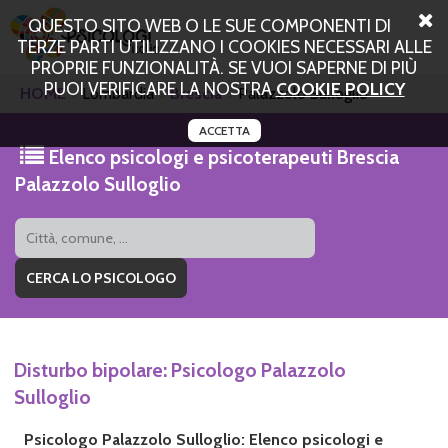
QUESTO SITO WEB O LE SUE COMPONENTI DI
TERZE PARTI UTILIZZANO I COOKIES NECESSARI ALLE
PROPRIE FUNZIONALITÀ. SE VUOI SAPERNE DI PIÙ
PUOI VERIFICARE LA NOSTRA
COOKIE POLICY
HOME
Lombardia
Brescia
Palazzolo Sulloglio
ACCETTA
Elenco psicologi e psicoterapeuti Brescia
Palazzolo Sulloglio
Disturbo bipolare: Psicologo Palazzolo
Sulloglio
Psicologo Palazzolo Sulloglio: Elenco psicologi e