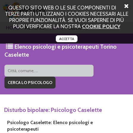
QUESTO SITO WEB O LE SUE COMPONENTI DI
TERZE PARTI UTILIZZANO I COOKIES NECESSARI ALLE
PROPRIE FUNZIONALITÀ. SE VUOI SAPERNE DI PIÙ
PUOI VERIFICARE LA NOSTRA
COOKIE POLICY
HOME
Piemonte
Torino
Caselette
ACCETTA
Elenco psicologi e psicoterapeuti Torino
Caselette
Disturbo bipolare: Psicologo Caselette
Psicologo Caselette: Elenco psicologi e
psicoterapeuti