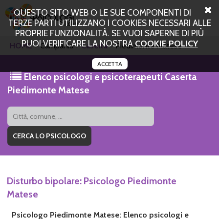
QUESTO SITO WEB O LE SUE COMPONENTI DI
TERZE PARTI UTILIZZANO I COOKIES NECESSARI ALLE
PROPRIE FUNZIONALITÀ. SE VUOI SAPERNE DI PIÙ
PUOI VERIFICARE LA NOSTRA
COOKIE POLICY
HOME
Campania
Caserta
Piedimonte Matese
ACCETTA
Elenco psicologi e psicoterapeuti Caserta
Piedimonte Matese
Disturbo bipolare: Psicologo Piedimonte
Matese
Psicologo Piedimonte Matese: Elenco psicologi e