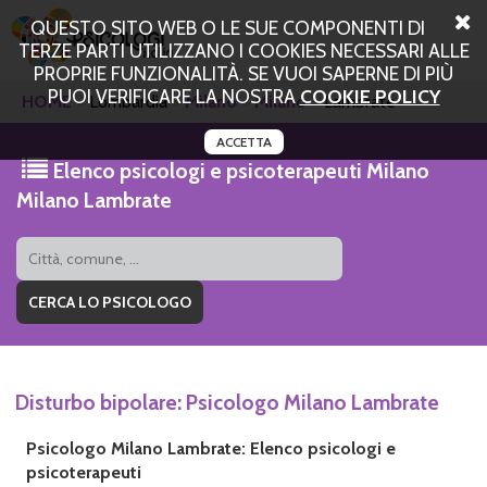
QUESTO SITO WEB O LE SUE COMPONENTI DI
TERZE PARTI UTILIZZANO I COOKIES NECESSARI ALLE
PROPRIE FUNZIONALITÀ. SE VUOI SAPERNE DI PIÙ
PUOI VERIFICARE LA NOSTRA
COOKIE POLICY
HOME
Lombardia
Milano
Milano
Lambrate
ACCETTA
Elenco psicologi e psicoterapeuti Milano
Milano Lambrate
Disturbo bipolare: Psicologo Milano Lambrate
Psicologo Milano Lambrate: Elenco psicologi e
psicoterapeuti