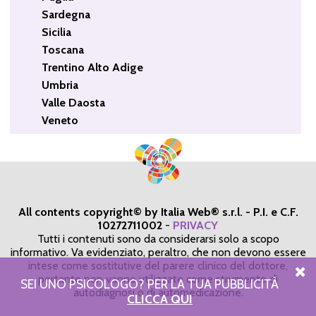
Sardegna
Sicilia
Toscana
Trentino Alto Adige
Umbria
Valle Daosta
Veneto
All contents copyright© by Italia Web® s.r.l. - P.I. e C.F.
10272711002
-
PRIVACY
Tutti i contenuti sono da considerarsi solo a scopo
informativo. Va evidenziato, peraltro, che non devono essere
intese come sostitutive del parere clinico del dottore,
pertanto non vanno utilizzate come strumento di
SEI UNO PSICOLOGO? PER LA TUA PUBBLICITÀ
autodiagnosi o di automedicazione.
CLICCA QUI