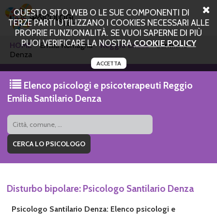
QUESTO SITO WEB O LE SUE COMPONENTI DI
TERZE PARTI UTILIZZANO I COOKIES NECESSARI ALLE
PROPRIE FUNZIONALITÀ. SE VUOI SAPERNE DI PIÙ
PUOI VERIFICARE LA NOSTRA
COOKIE POLICY
HOME
Emilia Romagna
Reggio Emilia
Santilario
Denza
ACCETTA
Elenco psicologi e psicoterapeuti Reggio
Emilia Santilario Denza
Disturbo bipolare: Psicologo Santilario Denza
Psicologo Santilario Denza: Elenco psicologi e