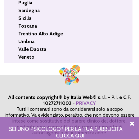
Puglia
Sardegna
Sicilia
Toscana
Trentino Alto Adige
Umbria
Valle Daosta
Veneto
All contents copyright© by Italia Web® s.r.l. - P.I. e C.F.
10272711002
-
PRIVACY
Tutti i contenuti sono da considerarsi solo a scopo
informativo. Va evidenziato, peraltro, che non devono essere
intese come sostitutive del parere clinico del dottore,
pertanto non vanno utilizzate come strumento di
SEI UNO PSICOLOGO? PER LA TUA PUBBLICITÀ
autodiagnosi o di automedicazione.
CLICCA QUI