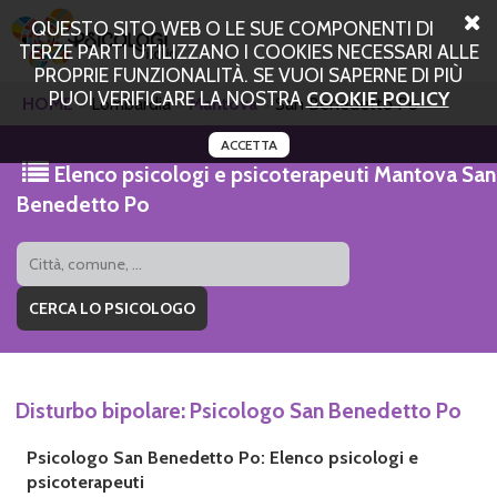
QUESTO SITO WEB O LE SUE COMPONENTI DI
TERZE PARTI UTILIZZANO I COOKIES NECESSARI ALLE
PROPRIE FUNZIONALITÀ. SE VUOI SAPERNE DI PIÙ
PUOI VERIFICARE LA NOSTRA
COOKIE POLICY
HOME
Lombardia
Mantova
San Benedetto Po
ACCETTA
Elenco psicologi e psicoterapeuti Mantova San
Benedetto Po
Disturbo bipolare: Psicologo San Benedetto Po
Psicologo San Benedetto Po: Elenco psicologi e
psicoterapeuti