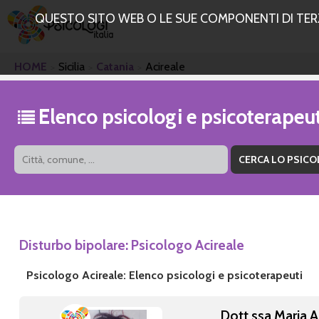
QUESTO SITO WEB O LE SUE COMPONENTI DI TERZE
HOME
Sicilia
Catania
Acireale
Elenco psicologi e psicoterapeut
Disturbo bipolare: Psicologo Acireale
Psicologo Acireale: Elenco psicologi e psicoterapeuti
Dott.ssa Maria A