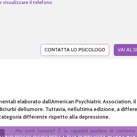
r visualizzare il telefono
CONTATTA LO PSICOLOGO
VAI AL S
mentali elaborato dallAmerican Psychiatric Association, il
disturbi dellumore. Tuttavia, nellultima edizione, a differ
categoria differente rispetto alla depressione.
Ma cos’è l’umore? È la capacità psichica di conferire 