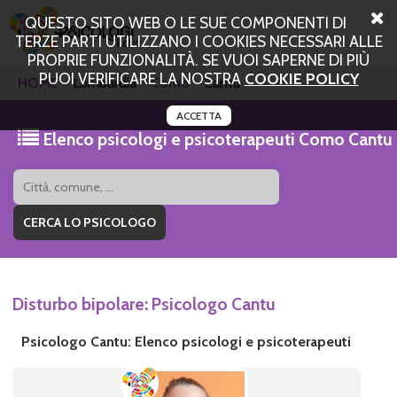
QUESTO SITO WEB O LE SUE COMPONENTI DI
TERZE PARTI UTILIZZANO I COOKIES NECESSARI ALLE
PROPRIE FUNZIONALITÀ. SE VUOI SAPERNE DI PIÙ
PUOI VERIFICARE LA NOSTRA
COOKIE POLICY
HOME
Lombardia
Como
Cantu
ACCETTA
Elenco psicologi e psicoterapeuti Como Cantu
Disturbo bipolare: Psicologo Cantu
Psicologo Cantu: Elenco psicologi e psicoterapeuti