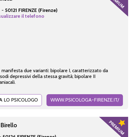
2 -
50121 FIRENZE (Firenze)
sualizzare il telefono
manifesta due varianti: bipolare I, caratterizzato da
i depressivi della stessa gravità; bipolare II
niacali.
A LO PSICOLOGO
WWW.PSICOLOGA-FIRENZE.IT/
Birello
 -
50126 FIRENZE (Firenze)