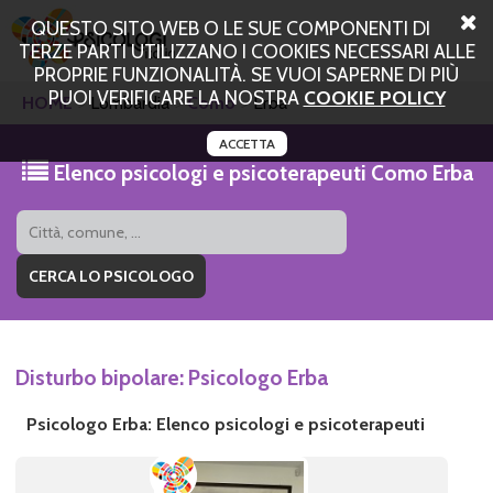
QUESTO SITO WEB O LE SUE COMPONENTI DI
TERZE PARTI UTILIZZANO I COOKIES NECESSARI ALLE
PROPRIE FUNZIONALITÀ. SE VUOI SAPERNE DI PIÙ
PUOI VERIFICARE LA NOSTRA
COOKIE POLICY
HOME
Lombardia
Como
Erba
ACCETTA
Elenco psicologi e psicoterapeuti Como Erba
Disturbo bipolare: Psicologo Erba
Psicologo Erba: Elenco psicologi e psicoterapeuti