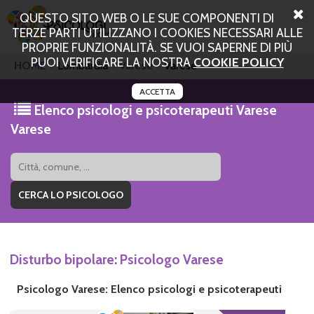
QUESTO SITO WEB O LE SUE COMPONENTI DI
TERZE PARTI UTILIZZANO I COOKIES NECESSARI ALLE
PROPRIE FUNZIONALITÀ. SE VUOI SAPERNE DI PIÙ
PUOI VERIFICARE LA NOSTRA
COOKIE POLICY
HOME
Lombardia
Varese
Varese
ACCETTA
Elenco psicologi e psicoterapeuti Varese
Varese
Disturbo bipolare: Psicologo Varese
Psicologo Varese: Elenco psicologi e psicoterapeuti