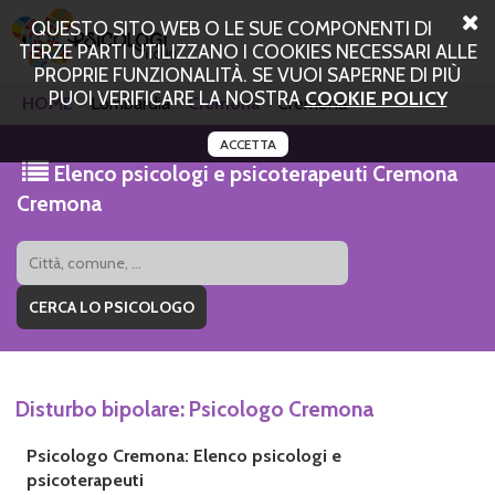
QUESTO SITO WEB O LE SUE COMPONENTI DI
TERZE PARTI UTILIZZANO I COOKIES NECESSARI ALLE
PROPRIE FUNZIONALITÀ. SE VUOI SAPERNE DI PIÙ
PUOI VERIFICARE LA NOSTRA
COOKIE POLICY
HOME
Lombardia
Cremona
Cremona
ACCETTA
Elenco psicologi e psicoterapeuti Cremona
Cremona
Disturbo bipolare: Psicologo Cremona
Psicologo Cremona: Elenco psicologi e
psicoterapeuti