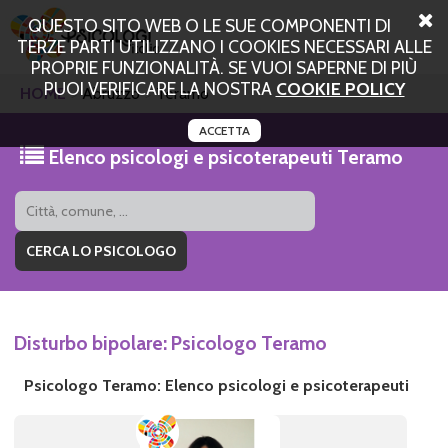
QUESTO SITO WEB O LE SUE COMPONENTI DI
TERZE PARTI UTILIZZANO I COOKIES NECESSARI ALLE
PROPRIE FUNZIONALITÀ. SE VUOI SAPERNE DI PIÙ
PUOI VERIFICARE LA NOSTRA
COOKIE POLICY
HOME
Abruzzo
Teramo
ACCETTA
Elenco psicologi e psicoterapeuti Teramo
Disturbo bipolare: Psicologo Teramo
Psicologo Teramo: Elenco psicologi e psicoterapeuti