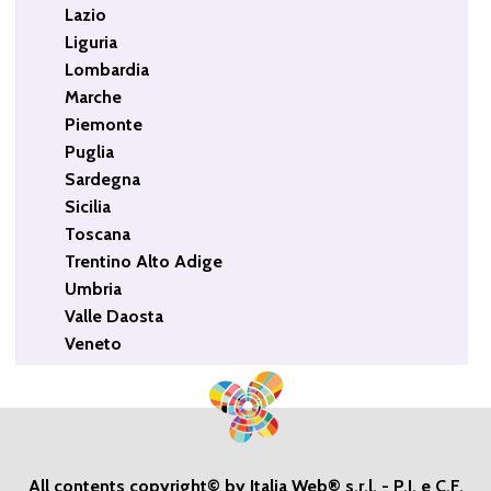
Lazio
Liguria
Lombardia
Marche
Piemonte
Puglia
Sardegna
Sicilia
Toscana
Trentino Alto Adige
Umbria
Valle Daosta
Veneto
All contents copyright© by Italia Web® s.r.l. - P.I. e C.F.