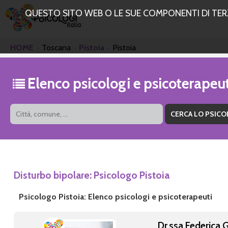
QUESTO SITO WEB O LE SUE COMPONENTI DI TERZE
HOME
Toscana
Pistoia
Pistoia
Elenco psicologi e psicoterapeut
Disturbo bipolare: Psicologo Pistoia
Psicologo Pistoia: Elenco psicologi e psicoterapeuti
Dr.ssa Federica G