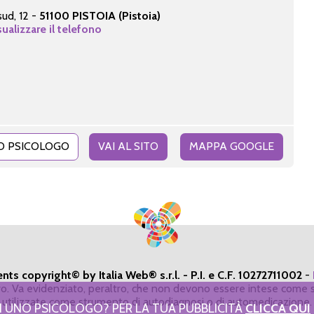
sud, 12 -
51100 PISTOIA (Pistoia)
sualizzare il telefono
O PSICOLOGO
VAI AL SITO
MAPPA GOOGLE
ents copyright© by Italia Web® s.r.l. - P.I. e C.F. 10272711002
-
ivo. Va evidenziato, peraltro, che non devono essere intese come s
utilizzate come strumento di autodiagnosi o di automedicazione.
I UNO PSICOLOGO? PER LA TUA PUBBLICITÀ
CLICCA QUI