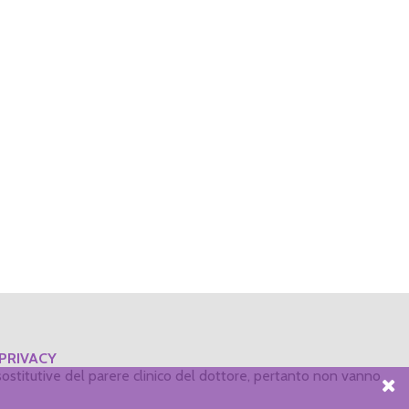
PRIVACY
ostitutive del parere clinico del dottore, pertanto non vanno