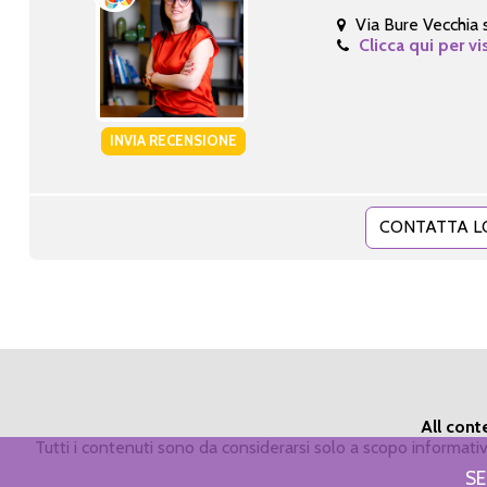
Via Bure Vecchia 
Clicca qui per vi
INVIA RECENSIONE
CONTATTA L
All cont
Tutti i contenuti sono da considerarsi solo a scopo informat
SE