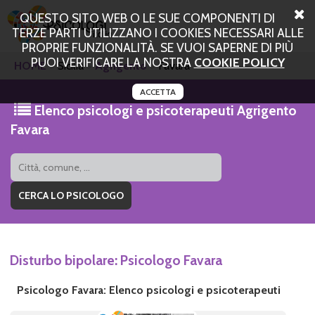
QUESTO SITO WEB O LE SUE COMPONENTI DI
TERZE PARTI UTILIZZANO I COOKIES NECESSARI ALLE
PROPRIE FUNZIONALITÀ. SE VUOI SAPERNE DI PIÙ
PUOI VERIFICARE LA NOSTRA
COOKIE POLICY
HOME
Sicilia
Agrigento
Favara
ACCETTA
Elenco psicologi e psicoterapeuti Agrigento
Favara
Disturbo bipolare: Psicologo Favara
Psicologo Favara: Elenco psicologi e psicoterapeuti