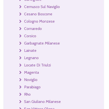
Cernusco Sul Naviglio
Cesano Boscone
Cologno Monzese
Cornaredo
Corsico
Garbagnate Milanese
Lainate
Legnano
Locate Di Triulzi
Magenta
Noviglio
Parabiago
Rho
San Giuliano Milanese
San Vittore Olona