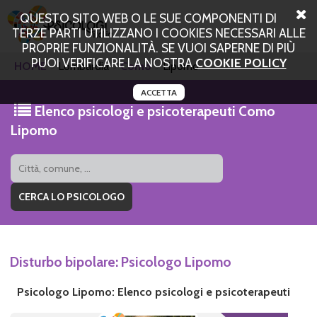
QUESTO SITO WEB O LE SUE COMPONENTI DI
TERZE PARTI UTILIZZANO I COOKIES NECESSARI ALLE
PROPRIE FUNZIONALITÀ. SE VUOI SAPERNE DI PIÙ
PUOI VERIFICARE LA NOSTRA
COOKIE POLICY
HOME
Lombardia
Como
Lipomo
ACCETTA
Elenco psicologi e psicoterapeuti Como
Lipomo
Disturbo bipolare: Psicologo Lipomo
Psicologo Lipomo: Elenco psicologi e psicoterapeuti