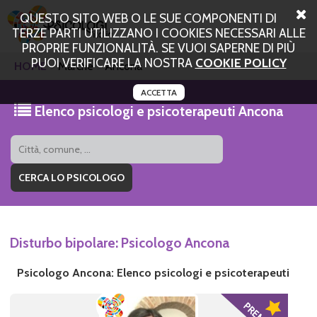
QUESTO SITO WEB O LE SUE COMPONENTI DI
TERZE PARTI UTILIZZANO I COOKIES NECESSARI ALLE
PROPRIE FUNZIONALITÀ. SE VUOI SAPERNE DI PIÙ
PUOI VERIFICARE LA NOSTRA
COOKIE POLICY
HOME
Marche
Ancona
ACCETTA
Elenco psicologi e psicoterapeuti Ancona
Disturbo bipolare: Psicologo Ancona
Psicologo Ancona: Elenco psicologi e psicoterapeuti