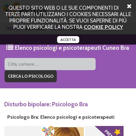
QUESTO SITO WEB O LE SUE COMPONENTI DI
TERZE PARTI UTILIZZANO I COOKIES NECESSARI ALLE
PROPRIE FUNZIONALITÀ. SE VUOI SAPERNE DI PIÙ
PUOI VERIFICARE LA NOSTRA
COOKIE POLICY
HOME
Piemonte
Cuneo
Bra
ACCETTA
Elenco psicologi e psicoterapeuti Cuneo Bra
Disturbo bipolare: Psicologo Bra
Psicologo Bra: Elenco psicologi e psicoterapeuti