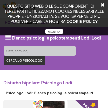
QUESTO SITO WEB O LE SUE COMPONENTI DI
TERZE PARTI UTILIZZANO I COOKIES NECESSARI ALLE
PROPRIE FUNZIONALITÀ. SE VUOI SAPERNE DI PIÙ
PUOI VERIFICARE LA NOSTRA
COOKIE POLICY
HOME
Lombardia
Lodi
Lodi
ACCETTA
Elenco psicologi e psicoterapeuti Lodi Lodi
Disturbo bipolare: Psicologo Lodi
Psicologo Lodi: Elenco psicologi e psicoterapeuti