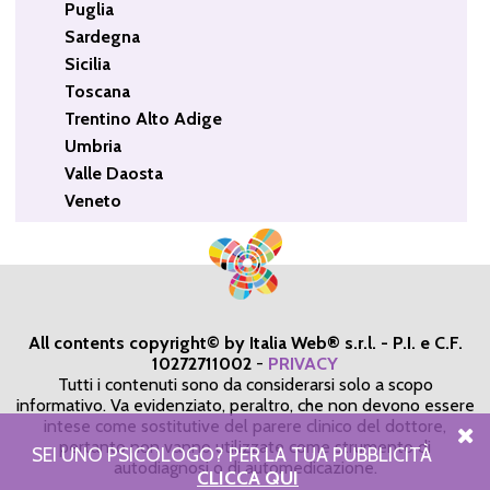
Puglia
Sardegna
Sicilia
Toscana
Trentino Alto Adige
Umbria
Valle Daosta
Veneto
All contents copyright© by Italia Web® s.r.l. - P.I. e C.F.
10272711002
-
PRIVACY
Tutti i contenuti sono da considerarsi solo a scopo
informativo. Va evidenziato, peraltro, che non devono essere
intese come sostitutive del parere clinico del dottore,
pertanto non vanno utilizzate come strumento di
SEI UNO PSICOLOGO? PER LA TUA PUBBLICITÀ
autodiagnosi o di automedicazione.
CLICCA QUI