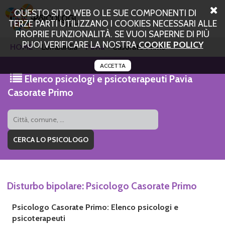
QUESTO SITO WEB O LE SUE COMPONENTI DI
TERZE PARTI UTILIZZANO I COOKIES NECESSARI ALLE
PROPRIE FUNZIONALITÀ. SE VUOI SAPERNE DI PIÙ
PUOI VERIFICARE LA NOSTRA
COOKIE POLICY
HOME
Lombardia
Pavia
Casorate Primo
ACCETTA
Elenco psicologi e psicoterapeuti Pavia
Casorate Primo
Disturbo bipolare: Psicologo Casorate Primo
Psicologo Casorate Primo: Elenco psicologi e
psicoterapeuti