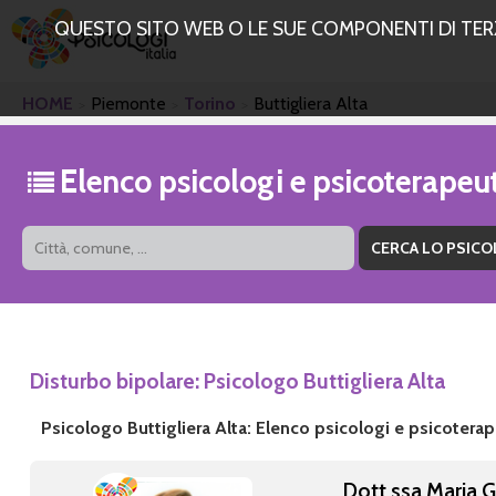
QUESTO SITO WEB O LE SUE COMPONENTI DI TERZE
HOME
Piemonte
Torino
Buttigliera Alta
Elenco psicologi e psicoterapeut
Disturbo bipolare: Psicologo Buttigliera Alta
Psicologo Buttigliera Alta: Elenco psicologi e psicoterap
Dott.ssa Maria 