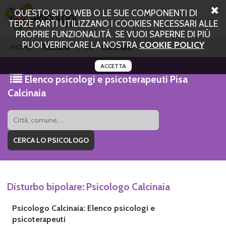
QUESTO SITO WEB O LE SUE COMPONENTI DI
TERZE PARTI UTILIZZANO I COOKIES NECESSARI ALLE
PROPRIE FUNZIONALITÀ. SE VUOI SAPERNE DI PIÙ
PUOI VERIFICARE LA NOSTRA
COOKIE POLICY
HOME
Toscana
Pisa
Calcinaia
ACCETTA
Elenco psicologi e psicoterapeuti Pisa
Calcinaia
Disturbo bipolare: Psicologo Calcinaia
Psicologo Calcinaia: Elenco psicologi e
psicoterapeuti