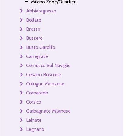
Milano Zone/Quartieri
Abbiategrasso
Bollate
Bresso
Bussero
Busto Garolfo
Canegrate
Cernusco Sul Naviglio
Cesano Boscone
Cologno Monzese
Cornaredo
Corsico
Garbagnate Milanese
Lainate
Legnano