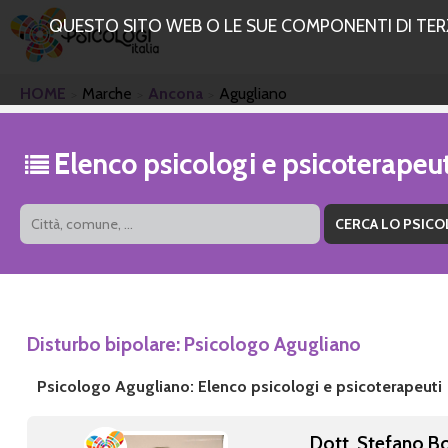
QUESTO SITO WEB O LE SUE COMPONENTI DI TERZE
HOME
Marche
Ancona
Agugliano
Elenco psicologi e psicoterape
Disturbo bipolare: Psicologo Agugliano
Psicologo Agugliano: Elenco psicologi e psicoterapeuti
Dott. Stefano B