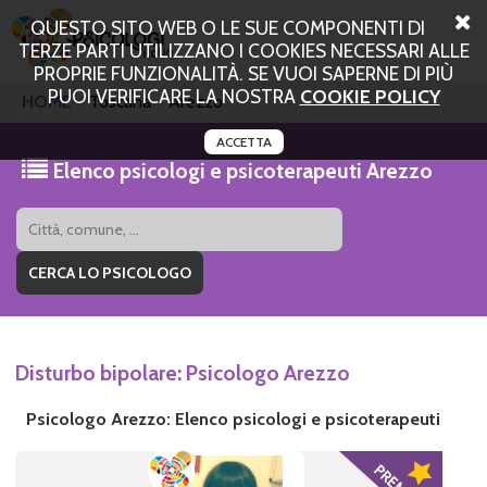
QUESTO SITO WEB O LE SUE COMPONENTI DI
TERZE PARTI UTILIZZANO I COOKIES NECESSARI ALLE
PROPRIE FUNZIONALITÀ. SE VUOI SAPERNE DI PIÙ
PUOI VERIFICARE LA NOSTRA
COOKIE POLICY
HOME
Toscana
Arezzo
ACCETTA
Elenco psicologi e psicoterapeuti Arezzo
Disturbo bipolare: Psicologo Arezzo
Psicologo Arezzo: Elenco psicologi e psicoterapeuti