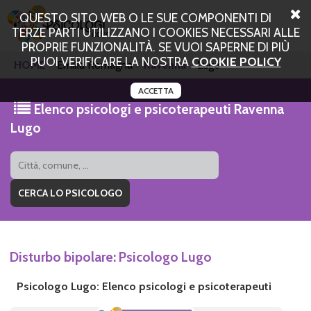
QUESTO SITO WEB O LE SUE COMPONENTI DI
TERZE PARTI UTILIZZANO I COOKIES NECESSARI ALLE
PROPRIE FUNZIONALITÀ. SE VUOI SAPERNE DI PIÙ
PUOI VERIFICARE LA NOSTRA
COOKIE POLICY
HOME
Emilia Romagna
Ravenna
Lugo
ACCETTA
Elenco psicologi e psicoterapeuti Ravenna
Lugo
Disturbo bipolare: Psicologo Lugo
Psicologo Lugo: Elenco psicologi e psicoterapeuti