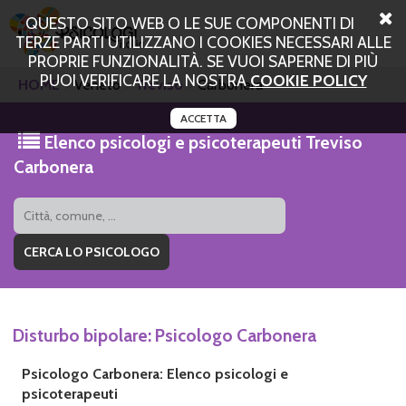
QUESTO SITO WEB O LE SUE COMPONENTI DI
TERZE PARTI UTILIZZANO I COOKIES NECESSARI ALLE
PROPRIE FUNZIONALITÀ. SE VUOI SAPERNE DI PIÙ
PUOI VERIFICARE LA NOSTRA
COOKIE POLICY
HOME
Veneto
Treviso
Carbonera
ACCETTA
Elenco psicologi e psicoterapeuti Treviso
Carbonera
Disturbo bipolare: Psicologo Carbonera
Psicologo Carbonera: Elenco psicologi e
psicoterapeuti