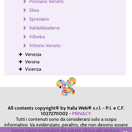
Ponzano Veneto
Silea
Spresiano
Valdobbiadene
Villorba
Vittorio Veneto
Venezia
Verona
Vicenza
All contents copyright© by Italia Web® s.r.l. - P.I. e C.F.
10272711002
-
PRIVACY
Tutti i contenuti sono da considerarsi solo a scopo
informativo. Va evidenziato, peraltro, che non devono essere
intese come sostitutive del parere clinico del dottore,