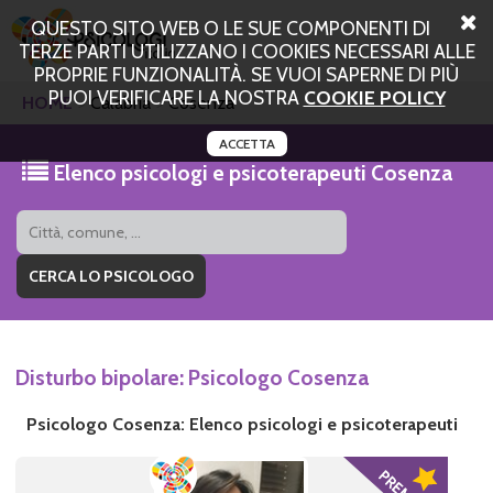
QUESTO SITO WEB O LE SUE COMPONENTI DI
TERZE PARTI UTILIZZANO I COOKIES NECESSARI ALLE
PROPRIE FUNZIONALITÀ. SE VUOI SAPERNE DI PIÙ
PUOI VERIFICARE LA NOSTRA
COOKIE POLICY
HOME
Calabria
Cosenza
ACCETTA
Elenco psicologi e psicoterapeuti Cosenza
Disturbo bipolare: Psicologo Cosenza
Psicologo Cosenza: Elenco psicologi e psicoterapeuti