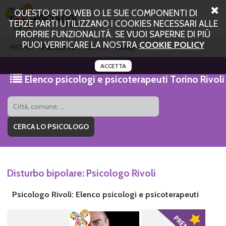
QUESTO SITO WEB O LE SUE COMPONENTI DI
TERZE PARTI UTILIZZANO I COOKIES NECESSARI ALLE
PROPRIE FUNZIONALITÀ. SE VUOI SAPERNE DI PIÙ
PUOI VERIFICARE LA NOSTRA
COOKIE POLICY
HOME
Piemonte
Torino
Rivoli
ACCETTA
Elenco psicologi e psicoterapeuti Torino Rivoli
Disturbo bipolare: Psicologo Rivoli
Psicologo Rivoli: Elenco psicologi e psicoterapeuti