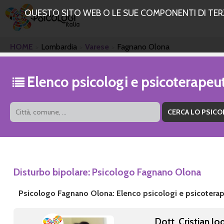
QUESTO SITO WEB O LE SUE COMPONENTI DI TERZE
HOME
Lombardia
Varese
Fagnano Olona
Elenco psicologi e psicoterape
Disturbo bipolare: Psicologo Fagnano Olona
Psicologo Fagnano Olona: Elenco psicologi e psicoterap
Dott. Cristian J