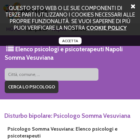
QUESTO SITO WEB O LE SUE COMPONENTI DI
TERZE PARTI UTILIZZANO I COOKIES NECESSARI ALLE
PROPRIE FUNZIONALITÀ. SE VUOI SAPERNE DI PIÙ
PUOI VERIFICARE LA NOSTRA
COOKIE POLICY
HOME
Campania
Napoli
Somma Vesuviana
ACCETTA
Elenco psicologi e psicoterapeuti Napoli
Somma Vesuviana
Disturbo bipolare: Psicologo Somma Vesuviana
Psicologo Somma Vesuviana: Elenco psicologi e
psicoterapeuti