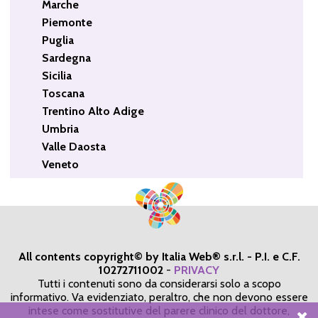
Marche
Piemonte
Puglia
Sardegna
Sicilia
Toscana
Trentino Alto Adige
Umbria
Valle Daosta
Veneto
All contents copyright© by Italia Web® s.r.l. - P.I. e C.F.
10272711002
-
PRIVACY
Tutti i contenuti sono da considerarsi solo a scopo
informativo. Va evidenziato, peraltro, che non devono essere
intese come sostitutive del parere clinico del dottore,