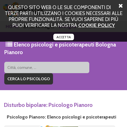
QUESTO SITO WEB O LE SUE COMPONENTI DI
TERZE PARTI UTILIZZANO I COOKIES NECESSARI ALLE
PROPRIE FUNZIONALITÀ. SE VUOI SAPERNE DI PIÙ
PUOI VERIFICARE LA NOSTRA
COOKIE POLICY
HOME
Emilia Romagna
Bologna
Pianoro
ACCETTA
Elenco psicologi e psicoterapeuti Bologna
Pianoro
Disturbo bipolare: Psicologo Pianoro
Psicologo Pianoro: Elenco psicologi e psicoterapeuti