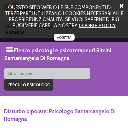
QUESTO SITO WEB O LE SUE COMPONENTI DI
TERZE PARTI UTILIZZANO I COOKIES NECESSARI ALLE
PROPRIE FUNZIONALITÀ. SE VUOI SAPERNE DI PIÙ
PUOI VERIFICARE LA NOSTRA
COOKIE POLICY
HOME
Emilia Romagna
Rimini
Santarcangelo Di
Romagna
ACCETTA
Elenco psicologi e psicoterapeuti Rimini
Santarcangelo Di Romagna
Disturbo bipolare: Psicologo Santarcangelo Di
Romagna