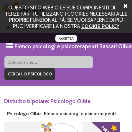
QUESTO SITO WEB O LE SUE COMPONENTI DI
TERZE PARTI UTILIZZANO I COOKIES NECESSARI ALLE
PROPRIE FUNZIONALITÀ. SE VUOI SAPERNE DI PIÙ
PUOI VERIFICARE LA NOSTRA
COOKIE POLICY
HOME
Sardegna
Sassari
Olbia
ACCETTA
Elenco psicologi e psicoterapeuti Sassari Olbia
Disturbo bipolare: Psicologo Olbia
Psicologo Olbia: Elenco psicologi e psicoterapeuti